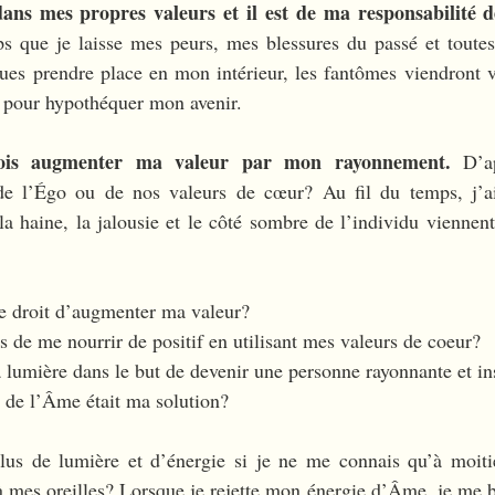
ns mes propres valeurs et il est de ma responsabilité de
ps que je laisse mes peurs, mes blessures du passé et toutes
ues prendre place en mon intérieur, les fantômes viendront v
t pour hypothéquer mon avenir.
ois augmenter ma valeur par mon rayonnement.
 D’ap
de l’Égo ou de nos valeurs de cœur? Au fil du temps, j’ai
a haine, la jalousie et le côté sombre de l’individu viennen
e droit d’augmenter ma valeur?
s de me nourrir de positif en utilisant mes valeurs de coeur?
a lumière dans le but de devenir une personne rayonnante et in
 de l’Âme était ma solution? 
s de lumière et d’énergie si je ne me connais qu’à moiti
à mes oreilles? Lorsque je rejette mon énergie d’Âme, je me bâ