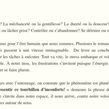
? La méchanceté ou la gentillesse? La dureté ou la douceur?
e ou lâcher prise? Contrôler ou s’abandonner? Se détruire ou s
nse pour l’être humain que nous sommes. Plusieurs le remarqu
es passent à une vitesse inimaginable.  Du lever au couch
es tâches à exécuter. Tout va vite, le stress embarque et voil
e. À notre insu, les frustrations s’invitent puisque l’énergie 
t se faire plaisir.  
s avec l’entourage, on constate que le phénomène est planét
ssentir ce tourbillon d’inconforts! »
 demeure la phrase de
s'invite dans notre espace, il nous arrive, contre notre volon
ves autour de nous. 