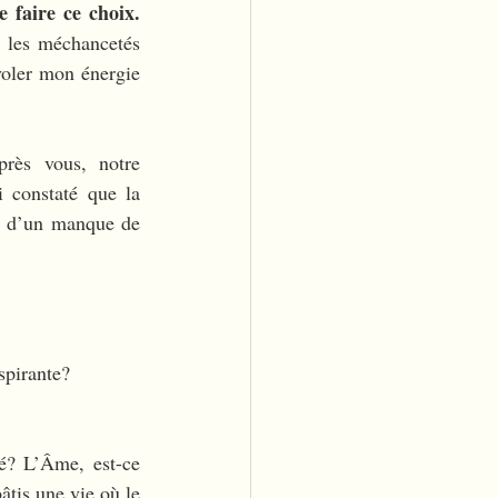
 faire ce choix.
 les méchancetés 
oler mon énergie 
rès vous, notre 
 constaté que la 
t d’un manque de 
spirante?
é? L’Âme, est-ce 
tis une vie où le 