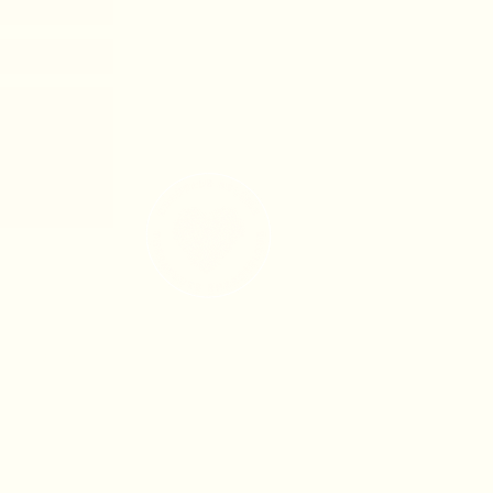
nité, comment y arriver?
boursement