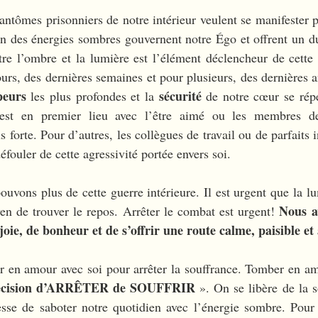
fantômes prisonniers de notre intérieur veulent se manifester 
n des énergies sombres gouvernent notre Égo et offrent un du
tre l’ombre et la lumière est l’élément déclencheur de cette 
ours, des dernières semaines et pour plusieurs, des dernières an
peurs 
sécurité
les plus profondes et la 
 de notre cœur se répe
c’est en premier lieu avec l’être aimé ou les membres de
s forte. Pour d’autres, les collègues de travail ou de parfaits 
éfouler de cette agressivité portée envers soi.  
ouvons plus de cette guerre intérieure. Il est urgent que la l
Nous a
yen de trouver le repos. Arrêter le combat est urgent! 
joie, de bonheur et de s’offrir une route calme, paisible e
r en amour avec soi pour arrêter la souffrance. Tomber en am
décision d’ARRÊTER de SOUFFRIR
 ». On se libère de la s
se de saboter notre quotidien avec l’énergie sombre. Pour 