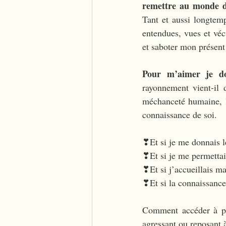
remettre au monde da
Tant et aussi longtem
entendues, vues et véc
et saboter mon présen
Pour m’aimer je d
rayonnement vient-il 
méchanceté humaine, l
connaissance de soi. 
❣Et si je me donnais l
❣Et si je me permettai
❣Et si j’accueillais m
❣Et si la connaissance
Comment accéder à plu
agressant ou reposant 