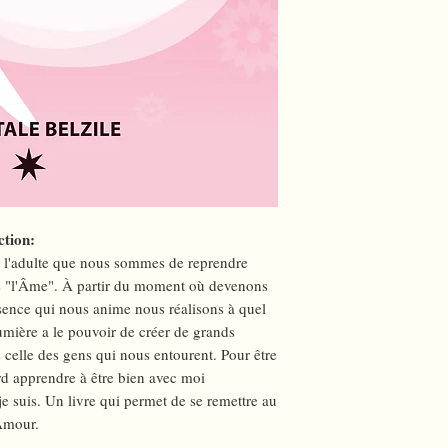
future maman, le papa
impliquée auprès des
fascinant de l’amour
de mère, à ses dons de
automatique, l’auteu
vérités de l’Âme au q
d’alléger nos relation
En avançant dans la l
découvrons une histo
simplicité stupéfiant
ction:
véritable est peaufi
e à l'adulte que nous sommes de reprendre
de douceur et d’équi
re "l'Âme". À partir du moment où devenons
l’harmonie familiale 
ésence qui nous anime nous réalisons à quel
l’Âme existe conscie
umière a le pouvoir de créer de grands
nous. Finalement, l’
celle des gens qui nous entourent. Pour être
départ où la souffra
ord apprendre à être bien avec moi
l’épanouissement et 
je suis. Un livre qui permet de se remettre au
L’urgence de s’aime
Amour.
faciliter nos projets à