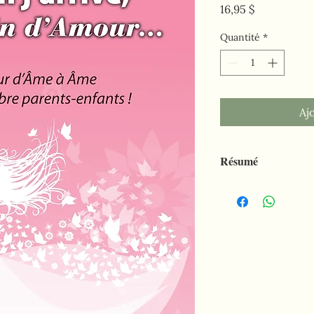
Prix
16,95 $
Quantité
*
Aj
Résumé
Et si le temps était v
de nos enfants en les
parents ? Si l’on pouv
responsables de cris, 
émotionnelles ? Si le
d’enseigner, en premi
chemin de l’amour?
Le livre Maman j’arri