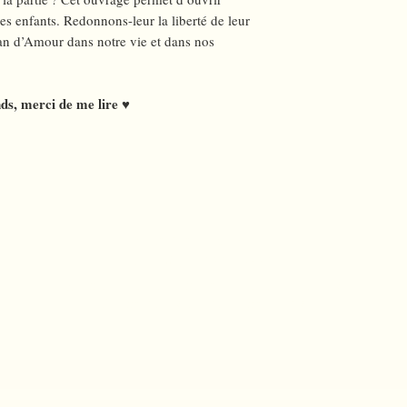
es enfants. Redonnons-leur la liberté de leur
lan d’Amour dans notre vie et dans nos
nds, merci de me lire
♥
Chantale Belzile
Tel: 418-575-2075
Remplir ce formulaire pour toutes
demandes d'informations