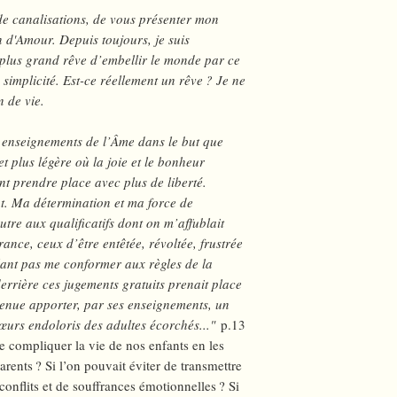
Serons-nous de la par
 de canalisations, de vous présenter mon
notre conscience au v
 d'Amour. Depuis toujours, je suis
plus grand rêve d’embellir le monde par ce
Redonnons-leur la lib
c simplicité. Est-ce réellement un rêve ? Je ne
propager cet élan d’a
n de vie.
familles !
Au nom des enfants, p
s enseignements de l’Âme dans le but que
♥
et plus légère où la joie et le bonheur
nt prendre place avec plus de liberté.
t. Ma détermination et ma force de
tre aux qualificatifs dont on m’affublait
ance, ceux d’être entêtée, révoltée, frustrée
lant pas me conformer aux règles de la
derrière ces jugements gratuits prenait place
enue apporter, par ses enseignements, un
cœurs endoloris des adultes écorchés..."
p.13
de compliquer la vie de nos enfants en les
arents ? Si l’on pouvait éviter de transmettre
conflits et de souffrances émotionnelles ? Si