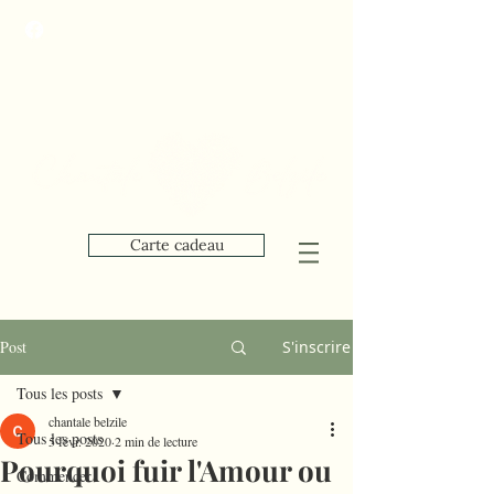
Carte cadeau
Post
S'inscrire
Tous les posts
chantale belzile
Tous les posts
5 févr. 2020
2 min de lecture
Pourquoi fuir l'Amour ou
Commencer