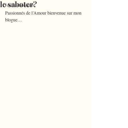
le saboter?
Votre communauté
Passionnés de l’Amour bienvenue sur mon 
blogue…