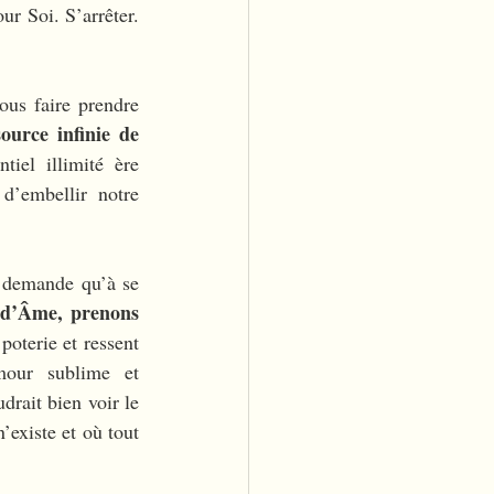
r Soi. S’arrêter. 
us faire prendre 
urce infinie de 
iel illimité ère 
d’embellir notre 
 demande qu’à se 
 d’Âme, prenons 
oterie et ressent 
our sublime et 
drait bien voir le 
existe et où tout 