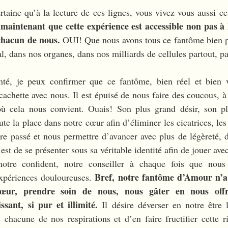
aine qu’à la lecture de ces lignes, vous vivez vous aussi c
maintenant que cette expérience est accessible non pas à l
 chacun de nous.
 OUI! Que nous avons tous ce fantôme bien pr
l, dans nos organes, dans nos milliards de cellules partout, p
nté, je peux confirmer que ce fantôme, bien réel et bien v
cachette avec nous. Il est épuisé de nous faire des coucous, à 
 cela nous convient. Ouais! Son plus grand désir, son pl
e la place dans notre cœur afin d’éliminer les cicatrices, les b
tre passé et nous permettre d’avancer avec plus de légèreté,
 est de se présenter sous sa véritable identité afin de jouer ave
notre confident, notre conseiller à chaque fois que nous 
Bref, notre fantôme d’Amour n’a 
expériences douloureuses. 
cœur, prendre soin de nous, nous gâter en nous off
ssant, si pur et illimité. 
Il désire déverser en notre être l
hacune de nos respirations et d’en faire fructifier cette ri