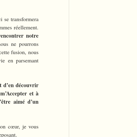
i se transformera 
en notre véritable identité et c’est à ce moment que nous découvrirons qui nous sommes réellement. 
encontrer notre 
nous ne pourrons 
tte fusion, nous 
vie en parsemant 
d’en découvrir 
m’Accepter et à 
être aimé d’un 
on cœur, je vous 
eposant.