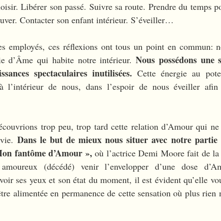
isir. Libérer son passé. Suivre sa route. Prendre du temps pou
uver. Contacter son enfant intérieur. S’éveiller…
es employés, ces réflexions ont tous un point en commun: no
Nous possédons une so
ie d’Âme qui habite notre intérieur. 
sances spectaculaires inutilisées.
 Cette énergie au potent
’intérieur de nous, dans l’espoir de nous éveiller afin 
uvrions trop peu, trop tard cette relation d’Amour qui ne
Dans le but de mieux nous situer avec notre partie
vie. 
 Mon fantôme d’Amour »,
 où l’actrice Demi Moore fait de la p
amoureux (décédé) venir l’envelopper d’une dose d’Am
 voir ses yeux et son état du moment, il est évident qu’elle vou
être alimentée en permanence de cette sensation où plus rien n’