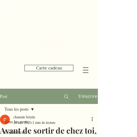
Carte cadeau
Post
S'inscrire
Tous les posts
chantale belzile
Tous les posts
26 avr. 2020
2 min de lecture
Avant de sortir de chez toi,
Commencer