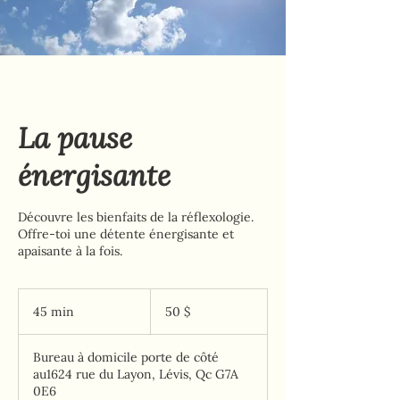
La pause
énergisante
Découvre les bienfaits de la réflexologie.
Offre-toi une détente énergisante et
apaisante à la fois.
50 dollars
canadiens
45 min
4
50 $
5
m
Bureau à domicile porte de côté
i
au1624 rue du Layon, Lévis, Qc G7A
n
0E6