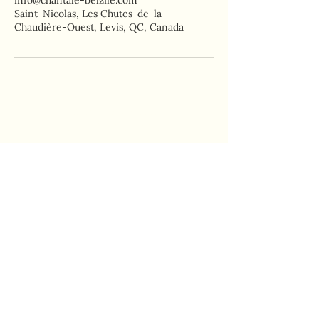
info@chantale-belzile.com
Saint-Nicolas, Les Chutes-de-la-
Chaudière-Ouest, Levis, QC, Canada
Chantale Belzile
Tel:
418-575-2075
Remplir ce formulaire pour
toutes demandes d'informations