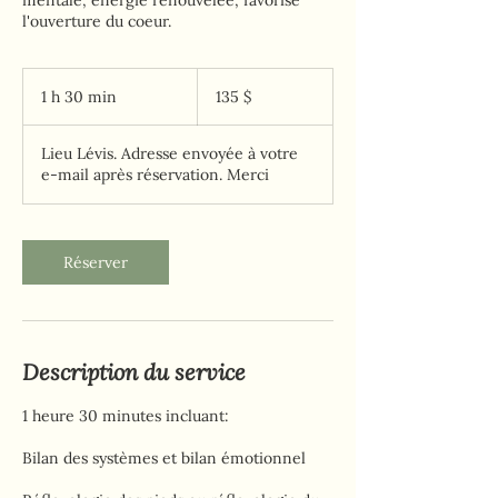
mentale, énergie renouvelée, favorise
l'ouverture du coeur.
135 dollars
canadiens
1 h 30 min
1
135 $
3
0
Lieu Lévis. Adresse envoyée à votre
m
e-mail après réservation. Merci
i
n
Réserver
Description du service
1 heure 30 minutes incluant:
Bilan des systèmes et bilan émotionnel