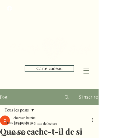
Carte cadeau
Post
S'inscrire
Tous les posts
chantale belzile
Tous les posts
13 févr. 2019
3 min de lecture
Que se cache-t-il de si
Commencer