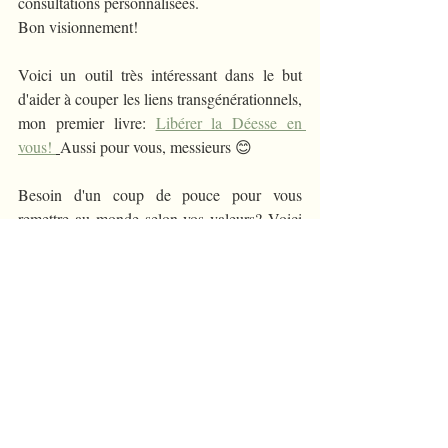
consultations personnalisées.
Bon visionnement!
Voici un outil très intéressant dans le but 
d'aider à couper les liens transgénérationnels, 
mon premier livre: 
Libérer la Déesse en 
vous! 
Aussi pour vous, messieurs 😊
Besoin d'un coup de pouce pour vous 
remettre au monde selon vos valeurs? Voici 
le lien de mon dernier livre :
 Maman j'arrive, 
j'ai besoin d'Amour...
Disponible directement sur mon site en 
format 
numérique et version
 papier  
expédié par Poste Canada de chez moi.
Des livres pour cheminer dans l'Univers de 
l'Amour de Soi  et retrouver sa voie...