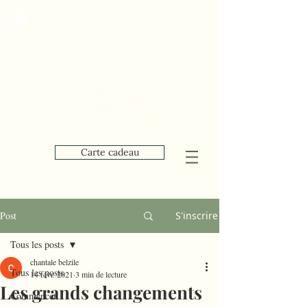
Carte cadeau
Post
S'inscrire
Tous les posts
chantale belzile
Tous les posts
14 févr. 2021
3 min de lecture
Les grands changements
Commencer