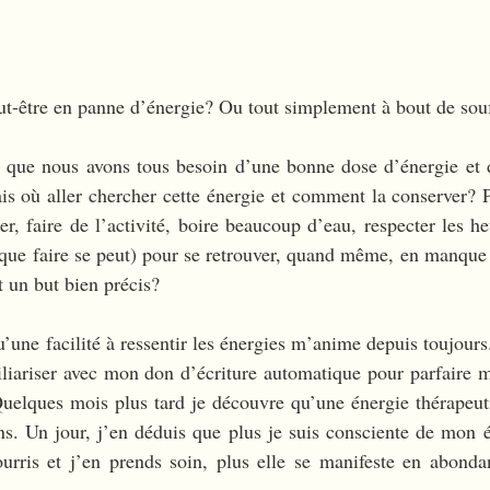
ut-être en panne d’énergie? Ou tout simplement à bout de souf
 que nous avons tous besoin d’une bonne dose d’énergie et de
s où aller chercher cette énergie et comment la conserver? P
r, faire de l’activité, boire beaucoup d’eau, respecter les h
nt que faire se peut) pour se retrouver, quand même, en manque
t un but bien précis? 
’une facilité à ressentir les énergies m’anime depuis toujours.
liariser avec mon don d’écriture automatique pour parfaire m
uelques mois plus tard je découvre qu’une énergie thérapeuti
. Un jour, j’en déduis que plus je suis consciente de mon én
ourris et j’en prends soin, plus elle se manifeste en abonda