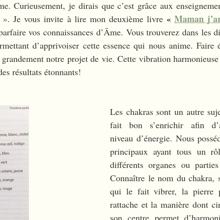
e. Curieusement, je dirais que c’est grâce aux enseigneme
« 
Maman j’arr
t ». Je vous invite à lire mon deuxième livre 
 parfaire vos connaissances d’Âme. Vous trouverez dans les dif
rmettant d’apprivoiser cette essence qui nous anime. Faire é
 grandement notre projet de vie. Cette vibration harmonieuse 
es résultats étonnants! 
Les chakras sont un autre suje
fait bon s’enrichir afin d’
niveau d’énergie. Nous posséd
principaux ayant tous un rôl
différents organes ou parties
Connaître le nom du chakra, sa
qui le fait vibrer, la pierre 
rattache et la manière dont cir
son centre permet d’harmonis