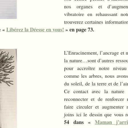
nos organes et d’augment
vibratoire en rehaussant notr
trouverez certaines information
« 
Libérez la Déesse en vous!
 » en page 73.
e 
L’Enracinement, l’ancrage et no
la nature…sont d’autres ressou
pour accroître notre niveau 
comme les arbres, nous avons 
du soleil, de la terre et de l’ai
Ce contact avec la nature 
reconnecter et de renforcer 
faire circuler et augmenter n
joins ici le dessin que vous 
54 dans « 
Maman j’arriv