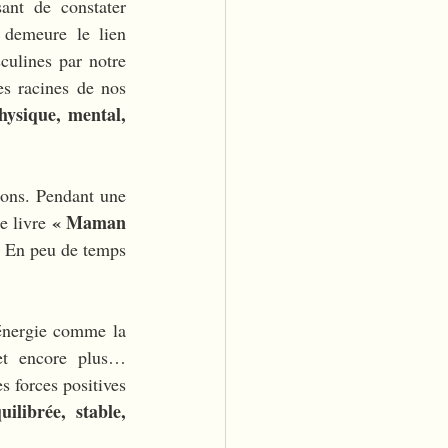
sant de constater 
demeure le lien 
culines par notre 
s racines de nos 
hysique, mental, 
ions. Pendant une 
« Maman 
e livre 
. En peu de temps 
énergie comme la 
 et encore plus… 
s forces positives 
librée, stable, 