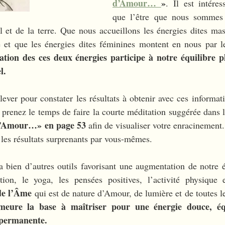
d’Amour… 
»
. Il est intéres
que l’être que nous sommes 
el et de la terre. Que nous accueillons les énergies dites mas
 et que les énergies dites féminines montent en nous par le
lation des ces deux énergies participe à notre équilibre p
l. 
elever pour constater les résultats à obtenir avec ces informat
 prenez le temps de faire la courte méditation suggérée dans l
n d’Amour…» en page 53
 afin de visualiser votre enracinement
 les résultats surprenants par vous-mêmes. 
a bien d’autres outils favorisant une augmentation de notre 
ation, le yoga, les pensées positives, l’activité physique
 de l’Âme
 qui est de nature d’Amour, de lumière et de toutes le
meure la base à maîtriser pour une énergie douce, équi
 permanente. 