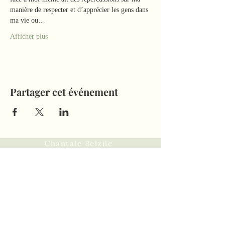
manière de respecter et d’apprécier les gens dans 
ma vie ou…
Afficher plus
Partager cet événement
Chantale Belzile
Tel:
418-575-2075
Remplir ce formulaire pour
toutes demandes d'informations